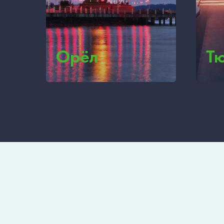
Орёл
Т