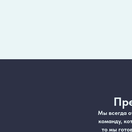
Пре
Мы всегда о
команду, ко
то мы гото