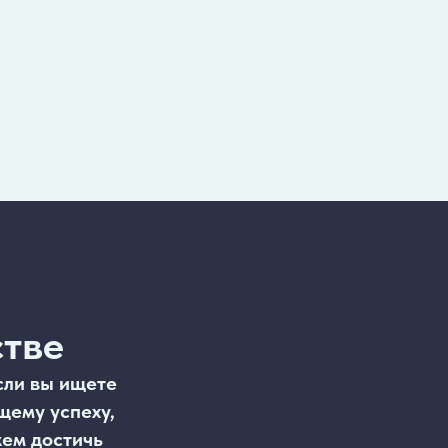
стве
сли вы ищете
щему успеху,
жем достичь