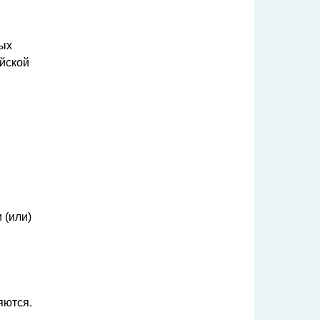
ных
йской
 (или)
яются.