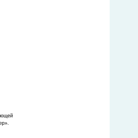
ающей
ер».