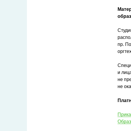
Матер
образ
Студи
распо
пр. П
оргтех
Специ
и лиц
не пр
не ок
Платн
Прика
Образ