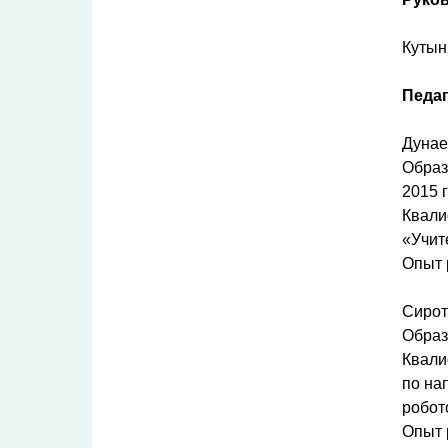
Кутын
Педаг
Дунае
Образ
2015 г
Квали
«Учит
Опыт 
Сирот
Образ
Квали
по на
робот
Опыт 