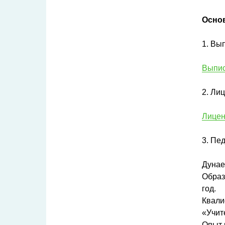
Осно
1. Вы
Выпи
2. Ли
Лицен
3. Пе
Дунае
Образ
год.
Квали
«Учит
Опыт 