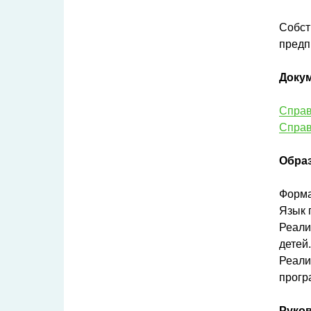
Собст
предп
Доку
Справ
Справ
Обра
Форма
Язык 
Реали
детей.
Реали
прогр
Руко