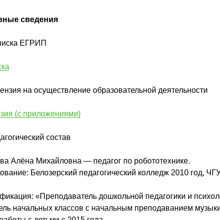
вные сведения
писка ЕГРИП
ска
цензия на осуществление образовательной деятельности
зия (с приложениями)
дагогический состав
ва Алёна Михайловна — педагог по робототехнике.
ование: Белозерский педагогический колледж 2010 год, ЧГ
фикация: «Преподаватель дошкольной педагогики и психол
ель начальных классов с начальным преподаванием музыки
работы с детьми с 2015 года.