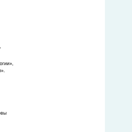
У
огии»,
».
овы