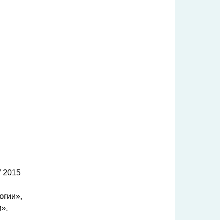
У 2015
огии»,
».