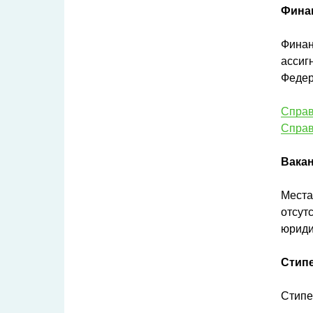
Фина
Финан
ассиг
Федер
Справ
Справ
Вакан
Места
отсут
юриди
Стип
Стипе