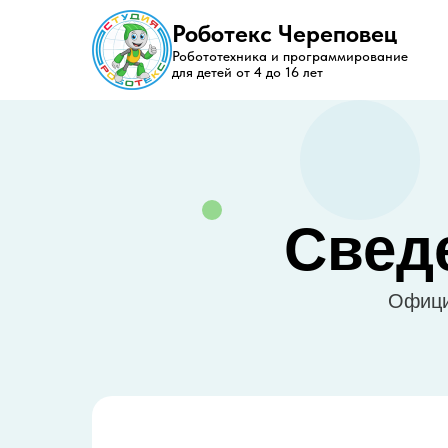
Роботекс Череповец
Робототехника и программирование
для детей от 4 до 16 лет
Свед
Офици