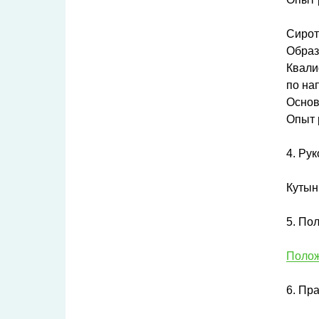
Сирот
Образ
Квали
по на
Основ
Опыт 
4. Ру
Кутын
5. По
Поло
6. Пр