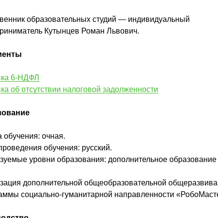
венник образовательных студий — индивидуальный
риниматель Кутынцев Роман Львович.
менты
ка 6-НДФЛ
ка об отсутствии налоговой задолженности
зование
 обучения: очная.
проведения обучения: русский.
зуемые уровни образования: дополнительное образование
зация дополнительной общеобразовательной общеразвив
аммы социально-гуманитарной направленности «РобоМаст
водство