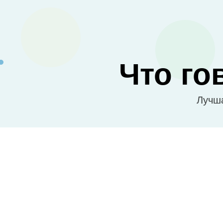
Что го
Лучша