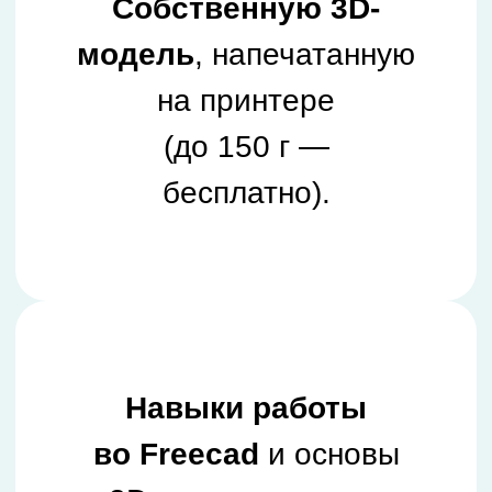
Навыки работы
во Freecad
и основы
3D-моделирования
для геймдева
и дизайна.
Презентацию проекта
для портфолио