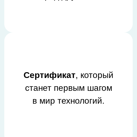
Уверенность,
вдохновение
и
желание
творить дальше!
ЗАПИШИСЬ СЕЙЧАС